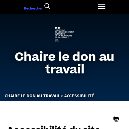
Aller
Rechercher
au
contenu
Chaire le don au
travail
Vous
CHAIRE LE DON AU TRAVAIL
ACCESSIBILITÉ
êtes
ici :